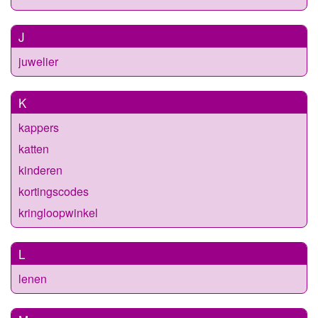
J
juwelier
K
kappers
katten
kinderen
kortingscodes
kringloopwinkel
L
lenen