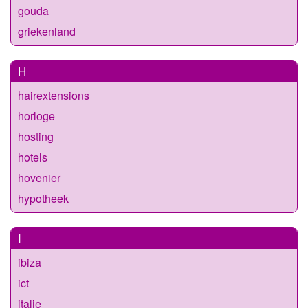
gouda
griekenland
H
hairextensions
horloge
hosting
hotels
hovenier
hypotheek
I
ibiza
ict
italie