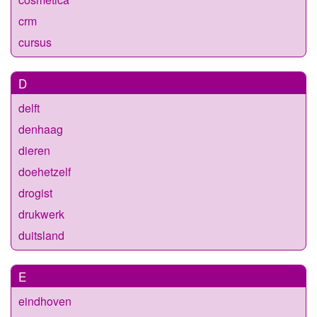
crm
cursus
D
delft
denhaag
dieren
doehetzelf
drogist
drukwerk
duitsland
E
eindhoven