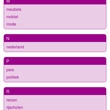
M
meubels
mobiel
mode
N
nederland
P
pers
politiek
R
reizen
rijscholen