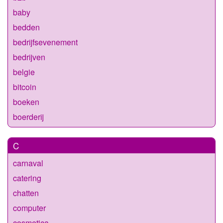
baby
bedden
bedrijfsevenement
bedrijven
belgie
bitcoin
boeken
boerderij
C
carnaval
catering
chatten
computer
cosmetica