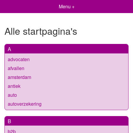
Menu +
Alle startpagina's
A
advocaten
afvallen
amsterdam
antiek
auto
autoverzekering
B
b2b