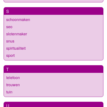
S
schoonmaken
seo
slotenmaker
snus
spiritualiteit
sport
T
telefoon
trouwen
tuin
U