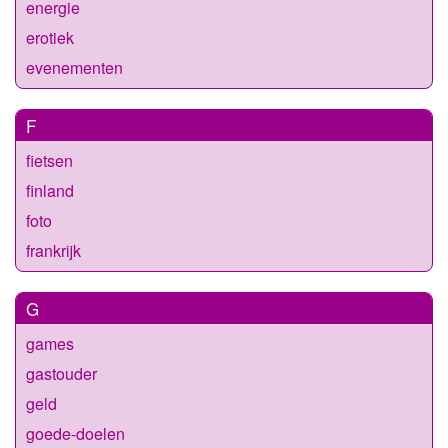
energie
erotiek
evenementen
F
fietsen
finland
foto
frankrijk
G
games
gastouder
geld
goede-doelen