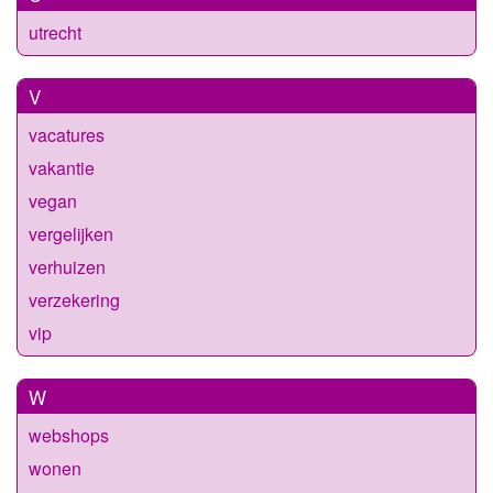
utrecht
V
vacatures
vakantie
vegan
vergelijken
verhuizen
verzekering
vip
W
webshops
wonen